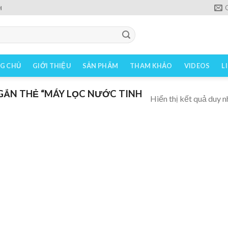
H
G CHỦ
GIỚI THIỆU
SẢN PHẨM
THAM KHẢO
VIDEOS
L
ẮN THẺ “MÁY LỌC NƯỚC TINH
Hiển thị kết quả duy n