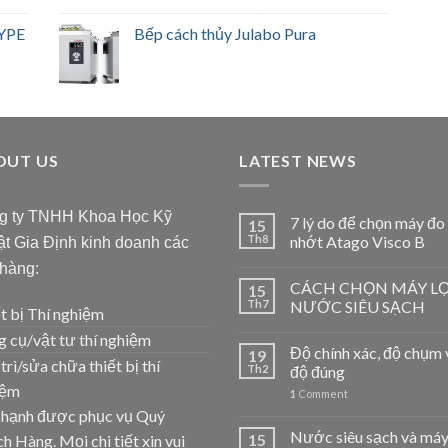
YPE
Bếp cách thủy Julabo Pura
OUT US
LATEST NEWS
g ty TNHH Khoa Học Kỹ
7 lý do để chọn máy đo
15
Th8
nhớt Atago Visco B
t Gia Định kinh doanh các
 hàng:
CÁCH CHỌN MÁY L
15
Th7
NƯỚC SIÊU SẠCH
t bị Thí nghiệm
 cụ/vật tư thí nghiệm
Độ chính xác, độ chụm 
19
trì/sửa chữa thiết bị thí
Th2
độ đúng
iệm
1
Comment
 hạnh được phục vụ Quý
Nước siêu sạch và máy
15
h Hàng. Mọi chi tiết xin vui