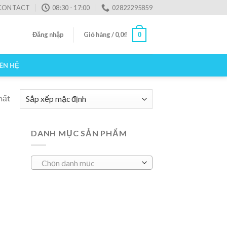
CONTACT
08:30 - 17:00
02822295859
Đăng nhập
Giỏ hàng /
0,0
₫
0
IÊN HỆ
hất
DANH MỤC SẢN PHẨM
Chọn danh mục