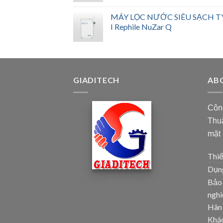
MÁY LỌC NƯỚC SIÊU SẠCH T
I Rephile NuZar Q
GIADITECH
AB
Côn
Thuậ
mặt
Thiế
Dụng
Bảo 
ngh
Hân
Khác