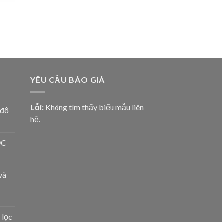
YÊU CẦU BÁO GIÁ
Lỗi:
Không tìm thấy biểu mẫu liên
 độ
hệ.
ỌC
và
 lọc