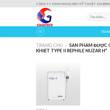
Skip
CÔNG TY TNHH KHOA HỌC KỸ THUẬT GIA ĐỊN
to
content
Tìm
kiếm:
TRAN
TRANG CHỦ
/
SẢN PHẨM ĐƯỢC G
KHIẾT TYPE II REPHILE NUZAR H”
Add to
wishlist
REPHILE