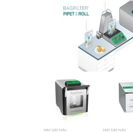
Add to
wishlist
MÁY DẬP MẪU
MÁY DẬP MẪU