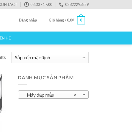
CONTACT
08:30 - 17:00
02822295859
Đăng nhập
Giỏ hàng /
0,0
₫
0
IÊN HỆ
lts
DANH MỤC SẢN PHẨM
Máy dập mẫu
×