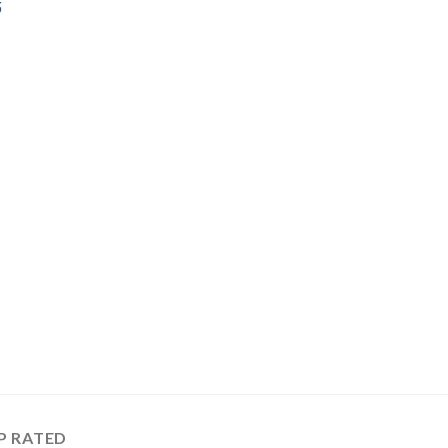
ố
P RATED