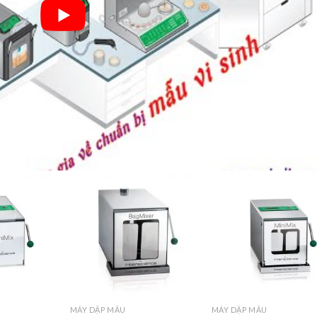
Add to
Add to
Add
wishlist
wishlist
wish
MÁY DẬP MẪU
MÁY DẬP MẪU