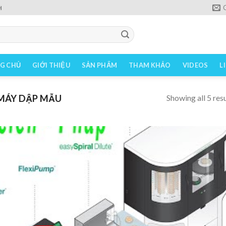
H
G CHỦ
GIỚI THIỆU
SẢN PHẨM
THAM KHẢO
VIDEOS
L
Showing all 5 resu
MÁY DẬP MẪU