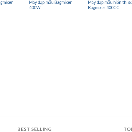
agmixer
Máy dập mẫu Bagmixer
Máy dập mẫu hiển thị s
400W
Bagmixer 400CC
BEST SELLING
TO