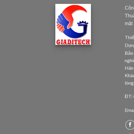
Côn
Thuậ
mặt
Thiế
Dụng
Bảo 
ngh
Hân
Khác
lòng
ĐT:
Emai