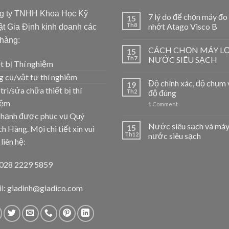
g ty TNHH Khoa Học Kỹ
7 lý do để chọn máy đo
15
Th8
nhớt Atago Visco B
t Gia Định kinh doanh các
 hàng:
CÁCH CHỌN MÁY L
15
Th7
NƯỚC SIÊU SẠCH
t bị Thí nghiệm
 cụ/vật tư thí nghiệm
Độ chính xác, độ chụm 
19
trì/sửa chữa thiết bị thí
Th2
độ đúng
iệm
1
Comment
 hạnh được phục vụ Quý
Nước siêu sạch và máy
15
h Hàng. Mọi chi tiết xin vui
Th12
nước siêu sạch
 liên hệ:
 028 2229 5859
l: giadinh@giadico.com