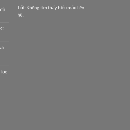
Lỗi:
Không tìm thấy biểu mẫu liên
 độ
hệ.
ỌC
và
 lọc