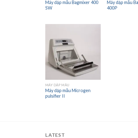
Máy dập mẫu Bagmixer 400
Máy dập mẫu B
SW
400P
Add to
wishlist
MÁY DẬP MẪU
Máy dập mẫu Microgen
pulsifier II
LATEST