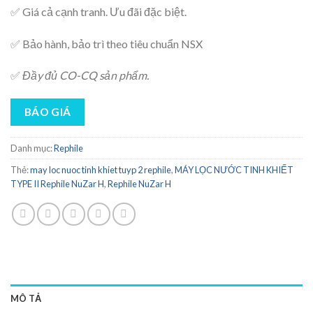
✅ Giá cả cạnh tranh. Ưu đãi đặc biệt.
✅ Bảo hành, bảo trì theo tiêu chuẩn NSX
✅
Đầy đủ CO-CQ sản phẩm.
BÁO GIÁ
Danh mục:
Rephile
Thẻ:
may loc nuoc tinh khiet tuyp 2 rephile
,
MÁY LỌC NƯỚC TINH KHIẾT
TYPE II Rephile NuZar H
,
Rephile NuZar H
MÔ TẢ