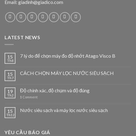
Email: giadinh@giadico.com
LATEST NEWS
7 lý do để chọn máy đo độ nhớt Atago Visco B
15
Th8
CÁCH CHỌN MÁY LỌC NƯỚC SIÊU SẠCH
15
Th7
Độ chính xác, độ chụm và độ đúng
19
Th2
1
Comment
Nước siêu sạch và máy lọc nước siêu sạch
15
Th12
YÊU CẦU BÁO GIÁ