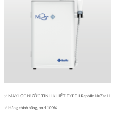
Add to
wishlist
✅ MÁY LỌC NƯỚC TINH KHIẾT TYPE II Rephile NuZar H
✅ Hàng chính hãng, mới 100%