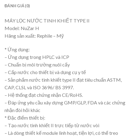
ĐÁNH GIÁ (0)
MÁY LỌC NƯỚC TINH KHIẾT TYPE II
Model: NuZar H
Hãng sản xuất: Rephile – Mỹ
* Ứng dụng:
– Ứng dụng trong HPLC và ICP
– Chuẩn bị môi trường nuôi cấy
– Cấp nước cho thiết bị và dụng cụ y tế
– Sản phẩm nước tinh khiết type II đạt tiêu chuẩn ASTM,
CAP, CLSL và ISO 3696/ BS 3997.
– Hệ thống đạt chứng nhận CE/RoHS.
– Đáp ứng yêu cầu xây dựng GMP/GLP, FDA và các chứng
nhận đòi hỏi khác
* Đặc điểm thiết bị:
– Tạo nước tinh khiết II trực tiếp từ nước vòi
– Là dòng thiết kế module linh hoạt, tiện lợi, có thể treo