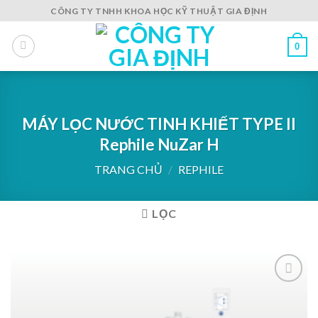
Skip
CÔNG TY TNHH KHOA HỌC KỸ THUẬT GIA ĐỊNH
to
content
0
MÁY LỌC NƯỚC TINH KHIẾT TYPE II
Rephile NuZar H
TRANG CHỦ
/
REPHILE
LỌC