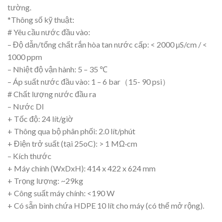
tường.
*Thông số kỹ thuật:
# Yêu cầu nước đầu vào:
– Độ dẫn/tổng chất rắn hòa tan nước cấp: < 2000 µS/cm / <
1000 ppm
– Nhiệt độ vận hành: 5 – 35 ℃
– Áp suất nước đầu vào: 1 – 6 bar（15- 90 psi）
# Chất lượng nước đầu ra
– Nước DI
+ Tốc độ: 24 lít/giờ
+ Thông qua bộ phân phối: 2.0 lít/phút
+ Điện trở suất (tại 25oC): > 1 MΩ·cm
– Kích thước
+ Máy chính (WxDxH): 414 x 422 x 624 mm
+ Trọng lượng: ~29kg
+ Công suất máy chính: <190 W
+ Có sẵn bình chứa HDPE 10 lít cho máy (có thể mở rộng).