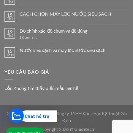
Th8
CÁCH CHỌN MÁY LỌC NƯỚC SIÊU SẠCH
15
Th7
Độ chính xác, độ chụm và độ đúng
19
Th2
1
Comment
Nước siêu sạch và máy lọc nước siêu sạch
15
Th12
YÊU CẦU BÁO GIÁ
Lỗi:
Không tìm thấy biểu mẫu liên hệ.
Giadico.com | Bản quyền Công ty TNHH Khoa Học Kỹ Thuật Gia
Chat hỗ trợ
Định
Copyright 2026 ©
Giaditech