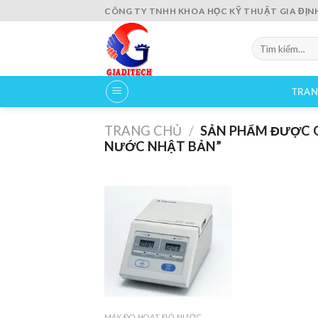
Skip
CÔNG TY TNHH KHOA HỌC KỸ THUẬT GIA ĐỊN
to
content
Tìm
kiếm:
TRAN
TRANG CHỦ
/
SẢN PHẨM ĐƯỢC G
NƯỚC NHẬT BẢN”
Add to
wishlist
MÁY ĐO HOẠT ĐỘ NƯỚC