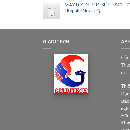
MÁY LỌC NƯỚC SIÊU SẠCH T
I Rephile NuZar Q
GIADITECH
AB
Côn
Thuậ
mặt
Thiế
Dụng
Bảo 
ngh
Hân
Khác
lòng