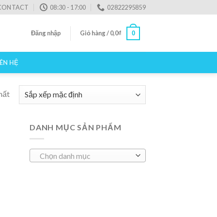
CONTACT
08:30 - 17:00
02822295859
Đăng nhập
Giỏ hàng /
0,0
₫
0
IÊN HỆ
hất
DANH MỤC SẢN PHẨM
Chọn danh mục