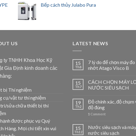
YPE
Bếp cách thủy Julabo Pura
OUT US
LATEST NEWS
g ty TNHH Khoa Học Kỹ
7 lý do để chọn máy đo
15
Th8
nhớt Atago Visco B
t Gia Định kinh doanh các
 hàng:
CÁCH CHỌN MÁY L
15
Th7
NƯỚC SIÊU SẠCH
t bị Thí nghiệm
 cụ/vật tư thí nghiệm
Độ chính xác, độ chụm 
19
trì/sửa chữa thiết bị thí
Th2
độ đúng
iệm
1
Comment
 hạnh được phục vụ Quý
Nước siêu sạch và máy
15
h Hàng. Mọi chi tiết xin vui
Th12
nước siêu sạch
 liên hệ: