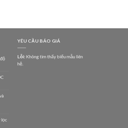
YÊU CẦU BÁO GIÁ
Lỗi:
Không tìm thấy biểu mẫu liên
 độ
hệ.
ỌC
và
 lọc