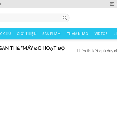
H
G CHỦ
GIỚI THIỆU
SẢN PHẨM
THAM KHẢO
VIDEOS
L
ẮN THẺ “MÁY ĐO HOẠT ĐỘ
Hiển thị kết quả duy n