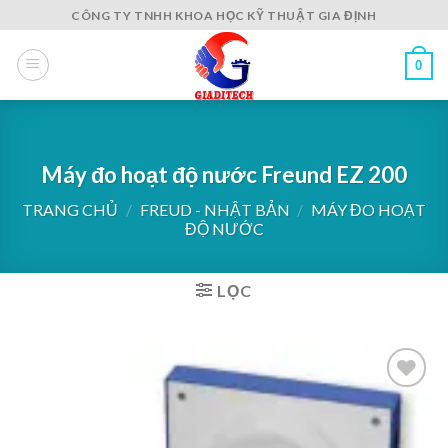
Skip
CÔNG TY TNHH KHOA HỌC KỸ THUẬT GIA ĐỊNH
to
content
0
Máy đo hoạt độ nước Freund EZ 200
TRANG CHỦ
/
FREUD - NHẬT BẢN
/
MÁY ĐO HOẠT
ĐỘ NƯỚC
LỌC
Add to