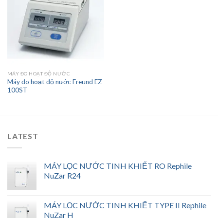
Add to
wishlist
MÁY ĐO HOẠT ĐỘ NƯỚC
Máy đo hoạt độ nước Freund EZ
100ST
LATEST
MÁY LỌC NƯỚC TINH KHIẾT RO Rephile
NuZar R24
MÁY LỌC NƯỚC TINH KHIẾT TYPE II Rephile
NuZar H