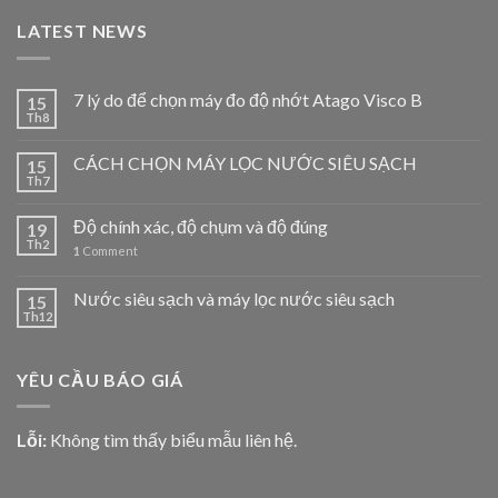
LATEST NEWS
7 lý do để chọn máy đo độ nhớt Atago Visco B
15
Th8
CÁCH CHỌN MÁY LỌC NƯỚC SIÊU SẠCH
15
Th7
Độ chính xác, độ chụm và độ đúng
19
Th2
1
Comment
Nước siêu sạch và máy lọc nước siêu sạch
15
Th12
YÊU CẦU BÁO GIÁ
Lỗi:
Không tìm thấy biểu mẫu liên hệ.