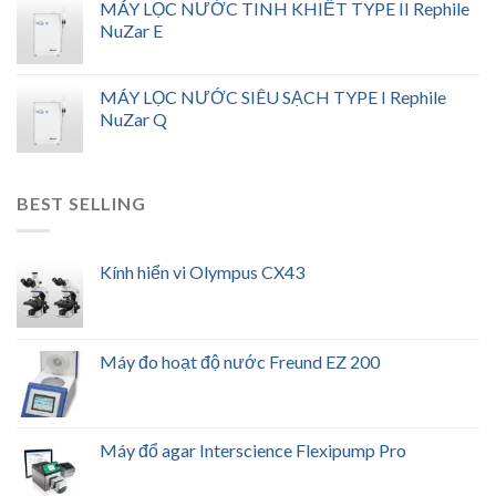
MÁY LỌC NƯỚC TINH KHIẾT TYPE II Rephile
NuZar E
MÁY LỌC NƯỚC SIÊU SẠCH TYPE I Rephile
NuZar Q
BEST SELLING
Kính hiển vi Olympus CX43
Máy đo hoạt độ nước Freund EZ 200
Máy đổ agar Interscience Flexipump Pro