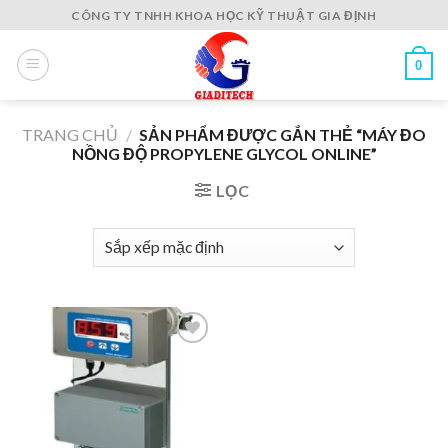
Skip
CÔNG TY TNHH KHOA HỌC KỸ THUẬT GIA ĐỊNH
to
content
0
TRANG CHỦ
/
SẢN PHẨM ĐƯỢC GẮN THẺ “MÁY ĐO
NỒNG ĐỘ PROPYLENE GLYCOL ONLINE”
LỌC
Add to
wishlist