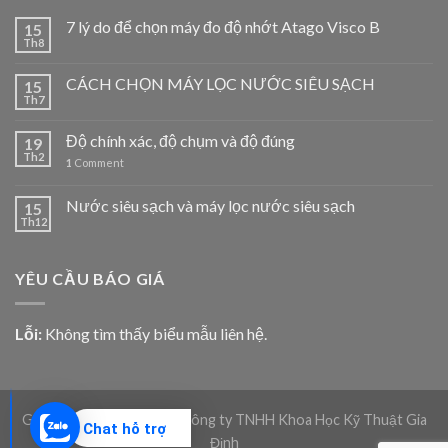
7 lý do để chọn máy đo độ nhớt Atago Visco B
15
Th8
CÁCH CHỌN MÁY LỌC NƯỚC SIÊU SẠCH
15
Th7
Độ chính xác, độ chụm và độ đúng
19
Th2
1
Comment
Nước siêu sạch và máy lọc nước siêu sạch
15
Th12
YÊU CẦU BÁO GIÁ
Lỗi:
Không tìm thấy biểu mẫu liên hệ.
Giadico.com | Bản quyền Công ty TNHH Khoa Học Kỹ Thuật Gia
Chat hỗ trợ
Định