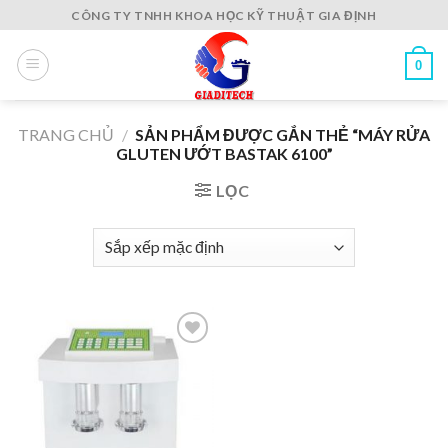
Skip
CÔNG TY TNHH KHOA HỌC KỸ THUẬT GIA ĐỊNH
to
content
0
TRANG CHỦ
/
SẢN PHẨM ĐƯỢC GẮN THẺ “MÁY RỬA
GLUTEN ƯỚT BASTAK 6100”
LỌC
Add to
wishlist