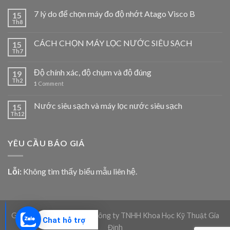
7 lý do để chọn máy đo độ nhớt Atago Visco B
15
Th8
CÁCH CHỌN MÁY LỌC NƯỚC SIÊU SẠCH
15
Th7
Độ chính xác, độ chụm và độ đúng
19
Th2
1
Comment
Nước siêu sạch và máy lọc nước siêu sạch
15
Th12
YÊU CẦU BÁO GIÁ
Lỗi:
Không tìm thấy biểu mẫu liên hệ.
Giadico.com | Bản quyền Công ty TNHH Khoa Học Kỹ Thuật Gia
Chat hỗ trợ
Định