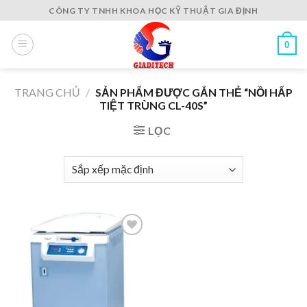
Skip
CÔNG TY TNHH KHOA HỌC KỸ THUẬT GIA ĐỊNH
to
content
0
TRANG CHỦ
/
SẢN PHẨM ĐƯỢC GẮN THẺ “NỒI HẤP
TIỆT TRÙNG CL-40S”
LỌC
Add to
wishlist