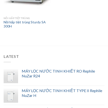
NỒI HẤP TIỆT TRÙNG
Nồi hấp tiệt trùng Sturdy SA
300H
LATEST
MÁY LỌC NƯỚC TINH KHIẾT RO Rephile
NuZar R24
MÁY LỌC NƯỚC TINH KHIẾT TYPE II Rephile
NuZar H