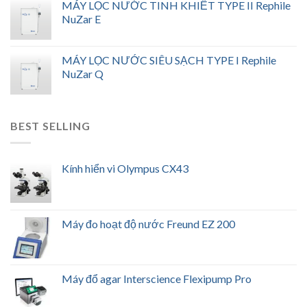
MÁY LỌC NƯỚC TINH KHIẾT TYPE II Rephile
NuZar E
MÁY LỌC NƯỚC SIÊU SẠCH TYPE I Rephile
NuZar Q
BEST SELLING
Kính hiển vi Olympus CX43
Máy đo hoạt độ nước Freund EZ 200
Máy đổ agar Interscience Flexipump Pro