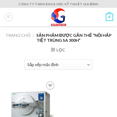
Skip
CÔNG TY TNHH KHOA HỌC KỸ THUẬT GIA ĐỊNH
to
content
0
TRANG CHỦ
/
SẢN PHẨM ĐƯỢC GẮN THẺ “NỒI HẤP
TIỆT TRÙNG SA 300H”
LỌC
Add to
wishlist