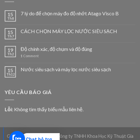
7 lý do để chọn máy đo độ nhớt Atago Visco B
15
Th8
CÁCH CHỌN MÁY LỌC NƯỚC SIÊU SẠCH
15
Th7
Độ chính xác, độ chụm và độ đúng
19
Th2
1
Comment
Nước siêu sạch và máy lọc nước siêu sạch
15
Th12
YÊU CẦU BÁO GIÁ
Lỗi:
Không tìm thấy biểu mẫu liên hệ.
Giadico.com | Bản quyền Công ty TNHH Khoa Học Kỹ Thuật Gia
Chat hỗ trợ