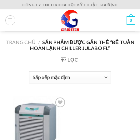
Skip
CÔNG TY TNHH KHOA HỌC KỸ THUẬT GIA ĐỊNH
to
content
0
TRANG CHỦ
/
SẢN PHẨM ĐƯỢC GẮN THẺ “BỂ TUẦN
HOÀN LẠNH CHILLER JULABO FL”
LỌC
Add to
wishlist