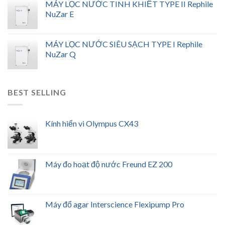
MÁY LỌC NƯỚC TINH KHIẾT TYPE II Rephile
NuZar E
MÁY LỌC NƯỚC SIÊU SẠCH TYPE I Rephile
NuZar Q
BEST SELLING
Kính hiển vi Olympus CX43
Máy đo hoạt độ nước Freund EZ 200
Máy đổ agar Interscience Flexipump Pro