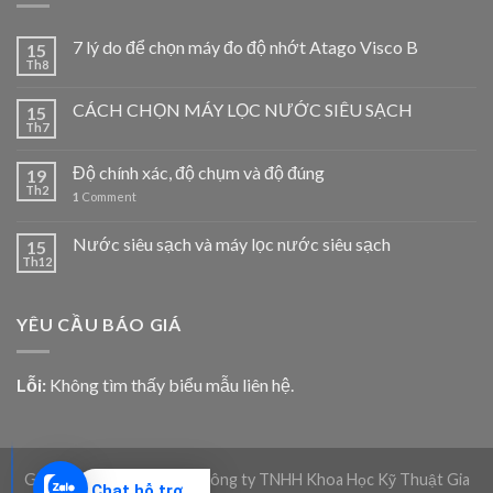
7 lý do để chọn máy đo độ nhớt Atago Visco B
15
Th8
CÁCH CHỌN MÁY LỌC NƯỚC SIÊU SẠCH
15
Th7
Độ chính xác, độ chụm và độ đúng
19
Th2
1
Comment
Nước siêu sạch và máy lọc nước siêu sạch
15
Th12
YÊU CẦU BÁO GIÁ
Lỗi:
Không tìm thấy biểu mẫu liên hệ.
Giadico.com | Bản quyền Công ty TNHH Khoa Học Kỹ Thuật Gia
Chat hỗ trợ