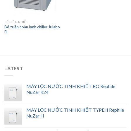
BỂ ĐIỀU NHIỆT
Bể tuần hoàn lạnh chiller Julabo
FL
LATEST
MÁY LỌC NƯỚC TINH KHIẾT RO Rephile
NuZar R24
MÁY LỌC NƯỚC TINH KHIẾT TYPE II Rephile
NuZar H