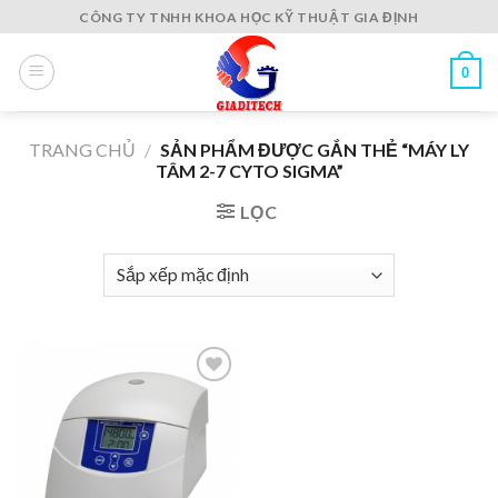
Skip
CÔNG TY TNHH KHOA HỌC KỸ THUẬT GIA ĐỊNH
to
content
0
TRANG CHỦ
/
SẢN PHẨM ĐƯỢC GẮN THẺ “MÁY LY
TÂM 2-7 CYTO SIGMA”
LỌC
Add to
wishlist