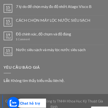
7 lý do để chọn máy đo độ nhớt Atago Visco B
15
Th8
CÁCH CHỌN MÁY LỌC NƯỚC SIÊU SẠCH
15
Th7
Độ chính xác, độ chụm và độ đúng
19
Th2
1
Comment
Nước siêu sạch và máy lọc nước siêu sạch
15
Th12
YÊU CẦU BÁO GIÁ
Lỗi:
Không tìm thấy biểu mẫu liên hệ.
Giadico.com | Bản quyền Công ty TNHH Khoa Học Kỹ Thuật Gia
Chat hỗ trợ
Định