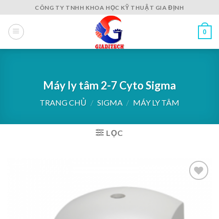
Skip
CÔNG TY TNHH KHOA HỌC KỸ THUẬT GIA ĐỊNH
to
content
0
Máy ly tâm 2-7 Cyto Sigma
TRANG CHỦ
/
SIGMA
/
MÁY LY TÂM
LỌC
Add to
wishlist