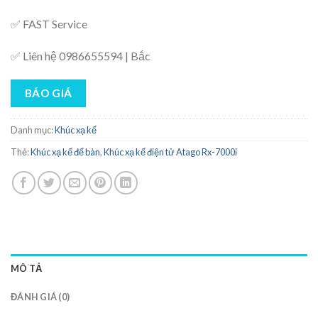
✅ FAST Service
✅ Liên hệ 0986655594 | Bắc
BÁO GIÁ
Danh mục:
Khúc xạ kế
Thẻ:
Khúc xạ kế để bàn
,
Khúc xạ kế điện tử Atago Rx-7000i
MÔ TẢ
ĐÁNH GIÁ (0)