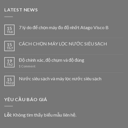
LATEST NEWS
7 lý do để chọn máy đo độ nhớt Atago Visco B
15
Th8
CÁCH CHỌN MÁY LỌC NƯỚC SIÊU SẠCH
15
Th7
Độ chính xác, độ chụm và độ đúng
19
Th2
1
Comment
Nước siêu sạch và máy lọc nước siêu sạch
15
Th12
YÊU CẦU BÁO GIÁ
Lỗi:
Không tìm thấy biểu mẫu liên hệ.