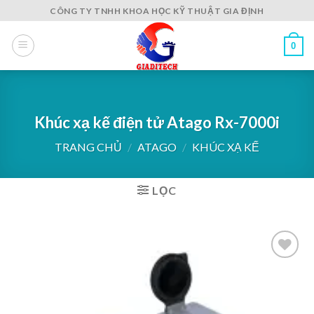
Skip
CÔNG TY TNHH KHOA HỌC KỸ THUẬT GIA ĐỊNH
to
content
0
Khúc xạ kế điện tử Atago Rx-7000i
TRANG CHỦ
/
ATAGO
/
KHÚC XẠ KẾ
LỌC
Add to
wishlist