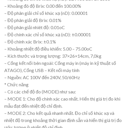
– Khoảng đô độ Brix: 0.00 đến 100.00%
– Độ phân giải chỉ số khúc xạ (nD): 0.00001
– Độ phân giải độ Brix: 0.01%
– Độ phân giải nhiêt độ: 0.01oC
– Độ chính xác chỉ số khúc xạ (nD): ±0.00001
– Độ chính xác Brix: ±0.1%
– Khoảng nhiệt độ điều khiển: 5.00 – 75.00oC
– Kích thước và trọng lượng: 37×26×14cm, 7,0kg
– Cổng kết nối bên ngoài: Cổng máy in (máy in kỹ thuật số
ATAGO), Cổng USB – Kết nối máy tính
– Nguồn: AC 100V đến 240V, 50/60Hz
* Chức năng
– Có các chế độ đo (MODE) như sau:
– MODE 1: Cho độ chính xác cao nhất. Hiển thị giá trị đo khi
mẫu đạt đến nhiệt độ chỉ định.
– MODE 2: Cho kết quả nhanh nhất. Đo chỉ số khúc xạ và
nhiệt độ trong khoảng thời gian định sẵn và hiển thị giá trị đo
ước lượng ở nhiệt độ chỉ định.