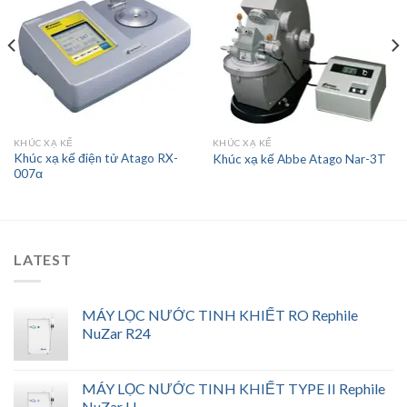
Add to
Add to
wishlist
wishlist
KHÚC XẠ KẾ
KHÚC XẠ KẾ
Khúc xạ kế điện tử Atago RX-
Khúc xạ kế Abbe Atago Nar-3T
007α
LATEST
MÁY LỌC NƯỚC TINH KHIẾT RO Rephile
NuZar R24
MÁY LỌC NƯỚC TINH KHIẾT TYPE II Rephile
NuZar H