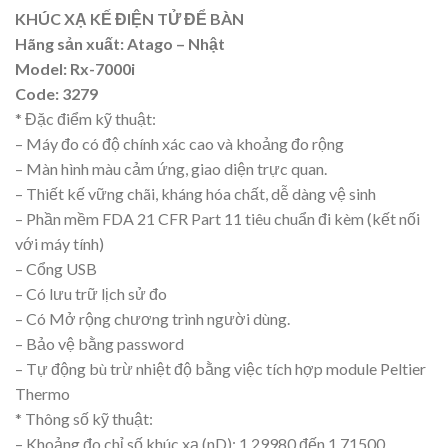
KHÚC XẠ KẾ ĐIỆN TỬ ĐỂ BÀN
Hãng sản xuất: Atago – Nhật
Model: Rx-7000i
Code: 3279
* Đặc điểm kỹ thuật:
– Máy đo có độ chính xác cao và khoảng đo rộng
– Màn hình màu cảm ứng, giao diện trực quan.
– Thiết kế vững chãi, kháng hóa chất, dễ dàng vệ sinh
– Phần mềm FDA 21 CFR Part 11 tiêu chuẩn đi kèm (kết nối
với máy tính)
– Cổng USB
– Có lưu trữ lịch sử đo
– Có Mở rộng chương trình người dùng.
– Bảo vệ bằng password
– Tự động bù trừ nhiệt độ bằng việc tích hợp module Peltier
Thermo
* Thông số kỹ thuật:
– Khoảng đo chỉ số khúc xạ (nD): 1.29980 đến 1.71500