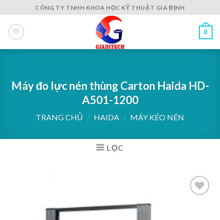
Skip
CÔNG TY TNHH KHOA HỌC KỸ THUẬT GIA ĐỊNH
to
content
0
Máy đo lực nén thùng Carton Haida HD-
A501-1200
TRANG CHỦ
/
HAIDA
/
MÁY KÉO NÉN
LỌC