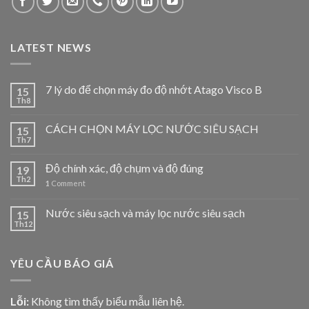
LATEST NEWS
7 lý do để chọn máy đo độ nhớt Atago Visco B
15
Th8
CÁCH CHỌN MÁY LỌC NƯỚC SIÊU SẠCH
15
Th7
Độ chính xác, độ chụm và độ đúng
19
Th2
1
Comment
Nước siêu sạch và máy lọc nước siêu sạch
15
Th12
YÊU CẦU BÁO GIÁ
Lỗi:
Không tìm thấy biểu mẫu liên hệ.