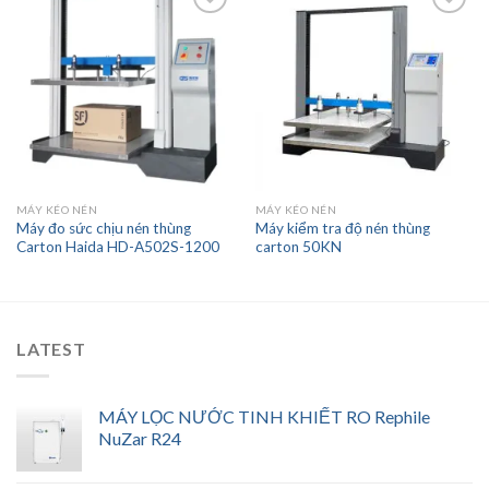
Add to
Add to
wishlist
wishlist
MÁY KÉO NÉN
MÁY KÉO NÉN
Máy đo sức chịu nén thùng
Máy kiểm tra độ nén thùng
Carton Haida HD-A502S-1200
carton 50KN
LATEST
MÁY LỌC NƯỚC TINH KHIẾT RO Rephile
NuZar R24