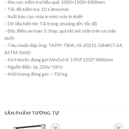
– Khu vực kiểm tra hiệu quả: 1000×1200×1000mm
– Tốc độ kiểm tra: 10 ±3mm/min
– Xuất báo cáo: máy in mini, máy in nhiệt
– Dữ liệu hiển thị: Tải trọng, khoảng dời, tốc độ
– Đặc điểm an toàn: E-Stop, quá tải, nút chặn trên và chặn
dưới
– Tiêu chuẩn đáp ứng: TAPPI-T804, JIS-20212, GB4857.3.4,
ASTM-D642
– Kích thước đóng gói (WxDxH): 1950*1250*1880mm
– Nguồn điện: 1ø, 220v/ 50Hz
– Khối lượng đóng gói: ~ 750 kg
SẢN PHẨM TƯƠNG TỰ