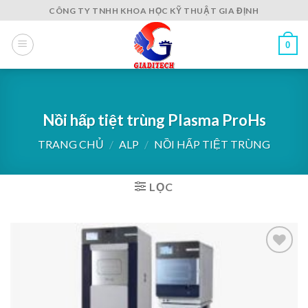
Skip
CÔNG TY TNHH KHOA HỌC KỸ THUẬT GIA ĐỊNH
to
content
0
Nồi hấp tiệt trùng Plasma ProHs
TRANG CHỦ
/
ALP
/
NỒI HẤP TIỆT TRÙNG
LỌC
Add to
wishlist