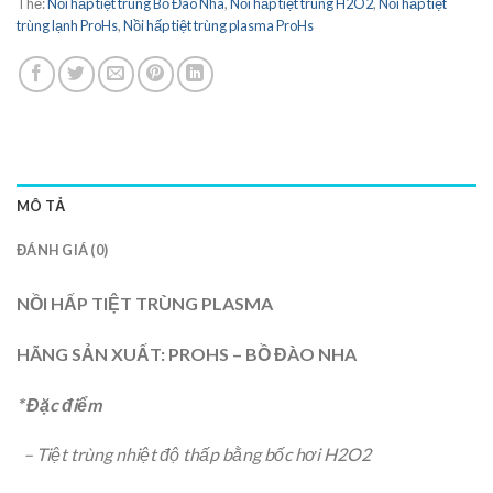
Thẻ:
Nồi hấp tiệt trùng Bồ Đào Nha
,
Nồi hấp tiệt trùng H2O2
,
Nồi hấp tiệt
trùng lạnh ProHs
,
Nồi hấp tiệt trùng plasma ProHs
MÔ TẢ
ĐÁNH GIÁ (0)
NỒI HẤP TIỆT TRÙNG
PLASMA
HÃNG SẢN XUẤT: PROHS – BỒ ĐÀO NHA
* Đặc điểm
–
Tiệt trùng nhiệt độ thấp bằng bốc hơi H2O2