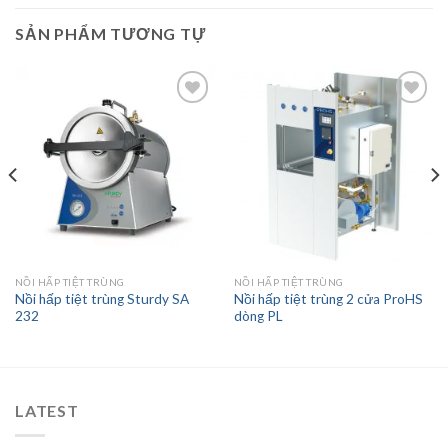
SẢN PHẨM TƯƠNG TỰ
Add to
Add to
wishlist
wishlist
NỒI HẤP TIỆT TRÙNG
NỒI HẤP TIỆT TRÙNG
Nồi hấp tiệt trùng Sturdy SA
Nồi hấp tiệt trùng 2 cửa ProHS
232
dòng PL
LATEST