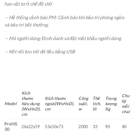
hao vật tư ở chế độ chờ
–
Hệ thống cảnh báo PM: Cảnh báo khi bảo trì phòng ngừa
và bảo trì bất thường.
–
Mã người dùng: Định danh và đặt mật khẩu người dùng
–
Kết nối lưu trữ dữ liệu bằng USB
Kích
Chu
thước
Kích thước
Công
Thể
Trọng
kỳ
Model
hữu dụng
ngoài(WxHxD),
suất,
tích,
lượng,
mỗi
(WxHxD),
cm
w
lít
Kg
chai
cm
ProHS
26x22x59
53x50x73
2000
33
90
40
30