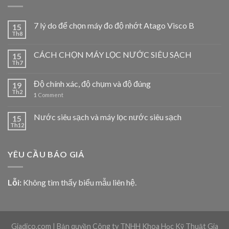
7 lý do để chọn máy đo độ nhớt Atago Visco B
15
Th8
CÁCH CHỌN MÁY LỌC NƯỚC SIÊU SẠCH
15
Th7
Độ chính xác, độ chụm và độ đúng
19
Th2
1
Comment
Nước siêu sạch và máy lọc nước siêu sạch
15
Th12
YÊU CẦU BÁO GIÁ
Lỗi:
Không tìm thấy biểu mẫu liên hệ.
Giadico.com | Bản quyền Công ty TNHH Khoa Học Kỹ Thuật Gia