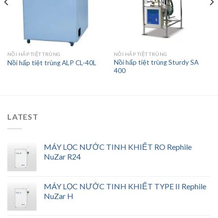
NỒI HẤP TIỆT TRÙNG
NỒI HẤP TIỆT TRÙNG
Nồi hấp tiệt trùng Sturdy SA
Nồi hấp tiệt trùng ALP CL-40L
400
LATEST
MÁY LỌC NƯỚC TINH KHIẾT RO Rephile
NuZar R24
MÁY LỌC NƯỚC TINH KHIẾT TYPE II Rephile
NuZar H