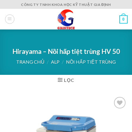
Skip
CÔNG TY TNHH KHOA HỌC KỸ THUẬT GIA ĐỊNH
to
content
0
Hirayama – Nồi hấp tiệt trùng HV 50
TRANG CHỦ
/
ALP
/
NỒI HẤP TIỆT TRÙNG
LỌC
Add to
wishlist