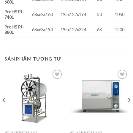
600L
ProHS PJ-
68x68x160
195x122x194
53
1050
740L
ProHS PJ-
68x68x190
195x122x224
68
1200
880L
SẢN PHẨM TƯƠNG TỰ
Add to
Add to
wishlist
wishlist
NỒI HẤP TIỆT TRÙNG
NỒI HẤP TIỆT TRÙNG