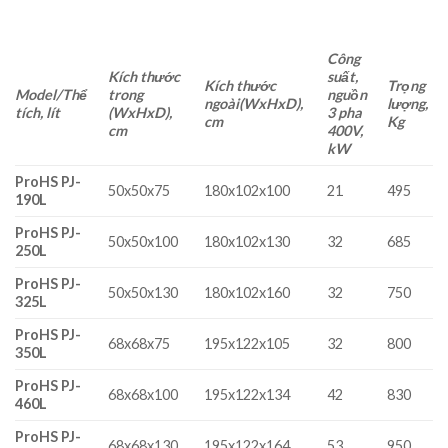
Công
Kích thước
suất,
Kích thước
Trọng
Model/Thể
trong
nguồn
ngoài(WxHxD),
lượng,
tích, lít
(WxHxD),
3 pha
cm
Kg
cm
400V,
kW
ProHS PJ-
50x50x75
180x102x100
21
495
190L
ProHS PJ-
50x50x100
180x102x130
32
685
250L
ProHS PJ-
50x50x130
180x102x160
32
750
325L
ProHS PJ-
68x68x75
195x122x105
32
800
350L
ProHS PJ-
68x68x100
195x122x134
42
830
460L
ProHS PJ-
68x68x130
195x122x164
53
950