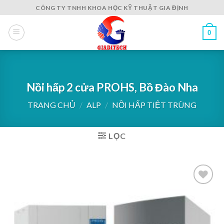
Skip
CÔNG TY TNHH KHOA HỌC KỸ THUẬT GIA ĐỊNH
to
content
0
Nồi hấp 2 cửa PROHS, Bồ Đào Nha
TRANG CHỦ
/
ALP
/
NỒI HẤP TIỆT TRÙNG
LỌC
Add to
wishlist