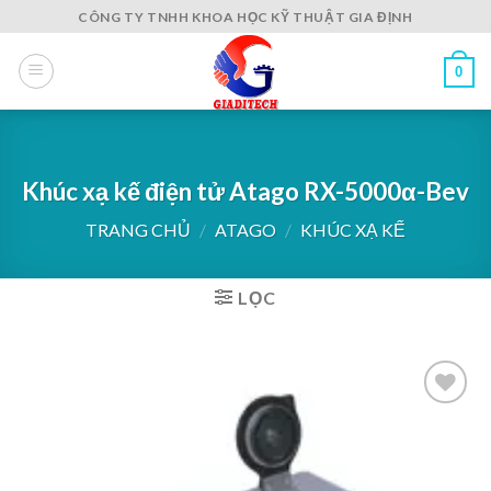
Skip
CÔNG TY TNHH KHOA HỌC KỸ THUẬT GIA ĐỊNH
to
content
0
Khúc xạ kế điện tử Atago RX-5000α-Bev
TRANG CHỦ
/
ATAGO
/
KHÚC XẠ KẾ
LỌC
Add to
wishlist