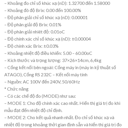
– Khoảng đo chỉ số khúc xạ (nD): 1.32700 đến 1.58000
– Khoảng đô độ Brix: 0.00 đến 100.00%
– Độ phân giải chỉ số khúc xạ (nD): 0.00001
– Độ phân giải độ Brix: 0.01%
– Độ phân giải nhiêt độ: 0.01oC
– Độ chính xác chỉ số khúc xạ (nD): ±0.00004
– Độ chính xác Brix: ±0.03%
– Khoảng nhiệt độ điều khiển: 5.00 – 60.00oC
– Kích thước và trọng lượng: 37×26×14cm, 6,4kg
– Cổng kết nối bên ngoài: Cổng máy in (máy in kỹ thuật số
ATAGO), Cổng RS 232C – Kết nối máy tính
– Nguồn: AC 100V đến 240V, 50/60Hz
* Chức năng
– Có các chế độ đo (MODE) như sau:
– MODE 1: Cho độ chính xác cao nhất. Hiển thị giá trị đo khi
mẫu đạt đến nhiệt độ chỉ định.
– MODE 2: Cho kết quả nhanh nhất. Đo chỉ số khúc xạ và
nhiệt độ trong khoảng thời gian định sẵn và hiển thị giá trị đo