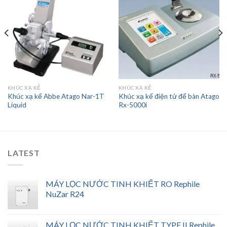
Add to
Add to
wishlist
wishlist
KHÚC XẠ KẾ
KHÚC XẠ KẾ
Khúc xạ kế Abbe Atago Nar-1T
Khúc xạ kế điện tử để bàn Atago
Liquid
Rx-5000i
LATEST
MÁY LỌC NƯỚC TINH KHIẾT RO Rephile
NuZar R24
MÁY LỌC NƯỚC TINH KHIẾT TYPE II Rephile