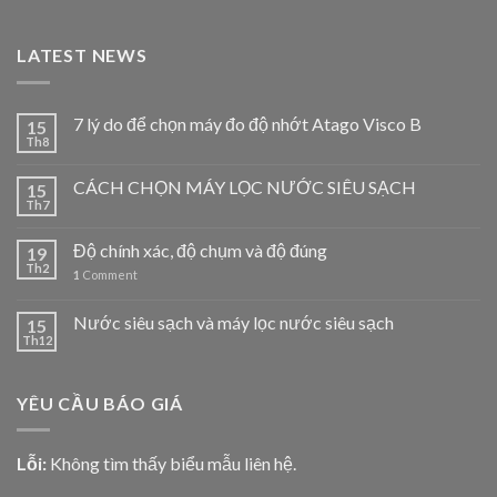
LATEST NEWS
7 lý do để chọn máy đo độ nhớt Atago Visco B
15
Th8
CÁCH CHỌN MÁY LỌC NƯỚC SIÊU SẠCH
15
Th7
Độ chính xác, độ chụm và độ đúng
19
Th2
1
Comment
Nước siêu sạch và máy lọc nước siêu sạch
15
Th12
YÊU CẦU BÁO GIÁ
Lỗi:
Không tìm thấy biểu mẫu liên hệ.