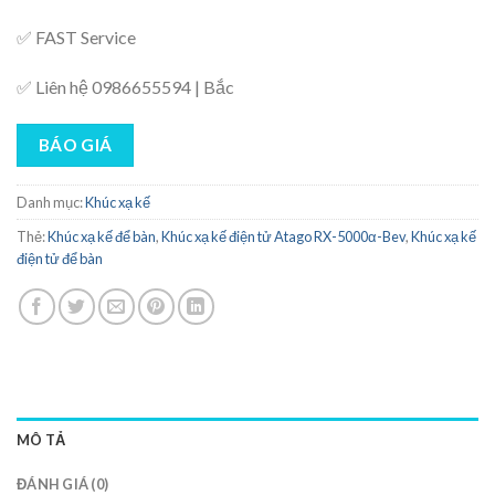
✅ FAST Service
✅ Liên hệ 0986655594 | Bắc
BÁO GIÁ
Danh mục:
Khúc xạ kế
Thẻ:
Khúc xạ kế để bàn
,
Khúc xạ kế điện tử Atago RX-5000α-Bev
,
Khúc xạ kế
điện tử để bàn
MÔ TẢ
ĐÁNH GIÁ (0)