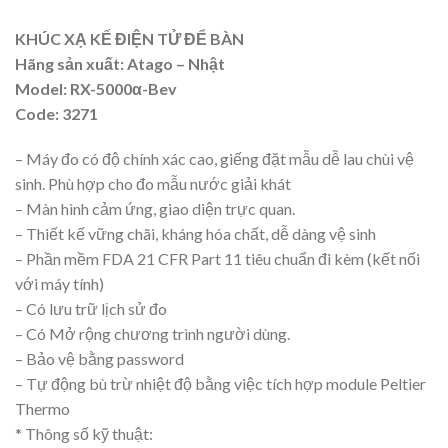
KHÚC XẠ KẾ ĐIỆN TỬ ĐỂ BÀN
Hãng sản xuất: Atago – Nhật
Model: RX-5000α-Bev
Code: 3271
– Máy đo có độ chính xác cao, giếng đặt mẫu dễ lau chùi vệ
sinh. Phù hợp cho đo mẫu nước giải khát
– Màn hình cảm ứng, giao diện trực quan.
– Thiết kế vững chãi, kháng hóa chất, dễ dàng vệ sinh
– Phần mềm FDA 21 CFR Part 11 tiêu chuẩn đi kèm (kết nối
với máy tính)
– Có lưu trữ lịch sử đo
– Có Mở rộng chương trình người dùng.
– Bảo vệ bằng password
– Tự động bù trừ nhiệt độ bằng việc tích hợp module Peltier
Thermo
* Thông số kỹ thuật: