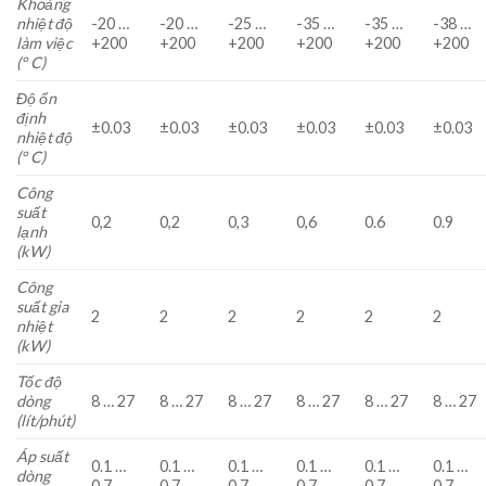
Khoảng
nhiệt độ
-20 …
-20 …
-25 …
-35 …
-35 …
-38 …
làm việc
+200
+200
+200
+200
+200
+200
(° C)
Độ ổn
định
±0.03
±0.03
±0.03
±0.03
±0.03
±0.03
nhiệt độ
(° C)
Công
suất
0,2
0,2
0,3
0,6
0.6
0.9
lạnh
(kW)
Công
suất gia
2
2
2
2
2
2
nhiệt
(kW)
Tốc độ
dòng
8 … 27
8 … 27
8 … 27
8 … 27
8 … 27
8 … 27
(lít/phút)
Áp suất
0.1 …
0.1 …
0.1 …
0.1 …
0.1 …
0.1 …
dòng
0.7
0.7
0.7
0.7
0.7
0.7