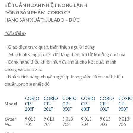
BỂ TUẦN HOÀN NHIỆT NÓNG LẠNH
DÒNG SẢN PHẨM: CORIO CP
HÃNG SẢN XUẤT: JULABO – ĐỨC
* Ưu điểm
– Giao diện trực quan, thân thiện người dùng
– Màn hình sáng, rõ nét, dễ dàng theo dõi từ khoảng cách xa
– Công nghệ điều khiển hiện đại nhất cho kết quả nhanh
chóng và chính xác
– Nhiều tính năng chuyên nghiệp trong việc kiểm soát, hiệu
chuẩn, profile nhiệt độ
CORIO
CORIO
CORIO
CORIO
CORIO
CORIO
Model
CP-
CP-
CP-
CP-
CP-
CP-
200F
201F
300F
600F
601F
900F
Order
9 013
9 013
9 013
9 013
9 013
9 013
No.
701
702
703
704
705
706