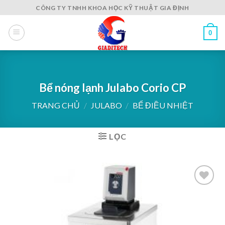
Skip
CÔNG TY TNHH KHOA HỌC KỸ THUẬT GIA ĐỊNH
to
content
0
Bể nóng lạnh Julabo Corio CP
TRANG CHỦ
/
JULABO
/
BỂ ĐIỀU NHIỆT
LỌC
Add to
wishlist