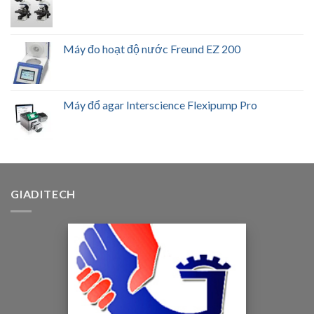
Máy đo hoạt độ nước Freund EZ 200
Máy đổ agar Interscience Flexipump Pro
GIADITECH